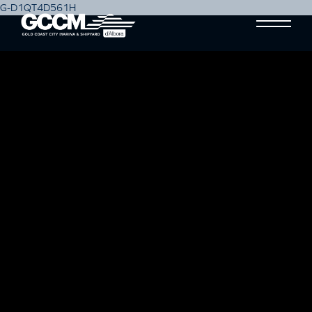
G-D1QT4D561H
MITSUBISHI STABILISER