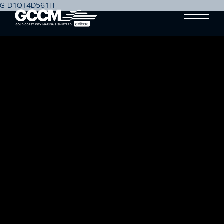
G-D1QT4D561H
AUSTRALIA